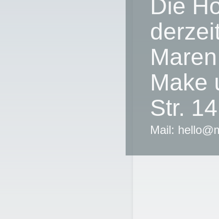
Die Ho
derzei
Maren
Make u
Str. 1
Mail: hello@